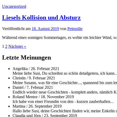
Uncategorized
Liesels Kollision und Absturz
Veröffentlicht
am
18. August 2019
von
Petrusilie
Während eines sonnigen Sommertages, es wehte ein leichter Wind, war
Beitragsnavigation
1
2
Nächster »
Letzte Meinungen
Angelika
/
26. Februar 2021
Meine liebe Susi, Du schreibst so schön detailgetreu, ich kann..
Christin
/
9. Februar 2021
Meine Susann, was für eine Geschichte..., spannend bis zum let
Daniel
/
7. Februar 2021
Endlich wieder neue Geschichten - komplett anders, nämlich Kri
Roland Mentor
/
18. November 2019
Ich habe von einer Freundin von den - kurzen zauberhaften...
Martina
/
26. September 2019
Hallo liebe Susi, deine Geschichten finden wir, meine Enkelin u
Claudia und Jörn
/
23. September 2019