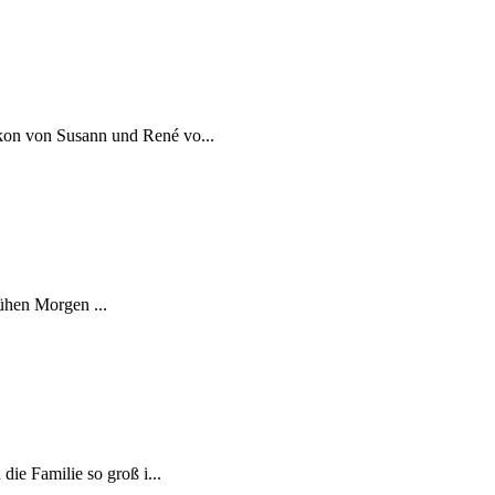
lkon von Susann und René vo...
ühen Morgen ...
ie Familie so groß i...