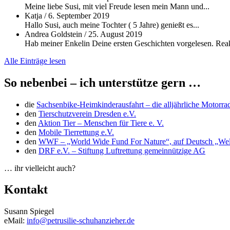
Meine liebe Susi, mit viel Freude lesen mein Mann und...
Katja
/
6. September 2019
Hallo Susi, auch meine Tochter ( 5 Jahre) genießt es...
Andrea Goldstein
/
25. August 2019
Hab meiner Enkelin Deine ersten Geschichten vorgelesen. Reakt
Alle Einträge lesen
So nebenbei – ich unterstütze gern …
die
Sachsenbike-Heimkinderausfahrt – die alljährliche Motorra
den
Tierschutzverein Dresden e.V.
den
Aktion Tier – Menschen für Tiere e. V.
den
Mobile Tierrettung e.V.
den
WWF – „World Wide Fund For Nature“, auf Deutsch „Welt
den
DRF e.V. – Stiftung Luftrettung gemeinnützige AG
… ihr vielleicht auch?
Kontakt
Susann Spiegel
eMail:
info@petrusilie-schuhanzieher.de