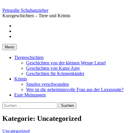
Springe
zum
Petrusilie Schuhanzieher
Inhalt
Kurzgeschichten – Tiere und Krimis
Facebook
Instagramm
Pinterest
Menü
Tiergeschichten
Geschichten von der kleinen Wespe Liesel
Geschichten von Katze Amy
Geschichten für Krippenkinder
Krimis
Spurlos verschwunden
Wer ist die geheimnisvolle Frau aus der Luxussuite?
Eure Meinungen
Suchen
nach:
Kategorie:
Uncategorized
Uncategorized