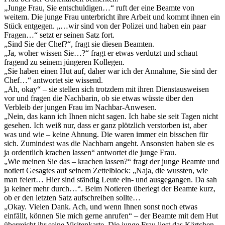
„Junge Frau, Sie entschuldigen…“ ruft der eine Beamte von
weitem. Die junge Frau unterbricht ihre Arbeit und kommt ihnen ein
Stück entgegen. „…wir sind von der Polizei und haben ein paar
Fragen…“ setzt er seinen Satz fort.
„Sind Sie der Chef?“, fragt sie diesen Beamten.
„Ja, woher wissen Sie…?“ fragt er etwas verdutzt und schaut
fragend zu seinem jüngeren Kollegen.
„Sie haben einen Hut auf, daher war ich der Annahme, Sie sind der
Chef…“ antwortet sie wissend.
„Ah, okay“ – sie stellen sich trotzdem mit ihren Dienstausweisen
vor und fragen die Nachbarin, ob sie etwas wüsste über den
Verbleib der jungen Frau im Nachbar-Anwesen.
„Nein, das kann ich Ihnen nicht sagen. Ich habe sie seit Tagen nicht
gesehen. Ich weiß nur, dass er ganz plötzlich verstorben ist, aber
was und wie – keine Ahnung. Die waren immer ein bisschen für
sich. Zumindest was die Nachbarn angeht. Ansonsten haben sie es
ja ordentlich krachen lassen“ antwortet die junge Frau.
„Wie meinen Sie das – krachen lassen?“ fragt der junge Beamte und
notiert Gesagtes auf seinem Zettelblock: „Naja, die wussten, wie
man feiert… Hier sind ständig Leute ein- und ausgegangen. Da sah
ja keiner mehr durch…“. Beim Notieren überlegt der Beamte kurz,
ob er den letzten Satz aufschreiben sollte…
„Okay. Vielen Dank. Ach, und wenn Ihnen sonst noch etwas
einfällt, können Sie mich gerne anrufen“ – der Beamte mit dem Hut
überreicht ihr seine Visitenkarte. Die junge Frau liest das Kärtchen