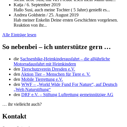
Katja
/
6. September 2019
Hallo Susi, auch meine Tochter ( 5 Jahre) genießt es...
Andrea Goldstein
/
25. August 2019
Hab meiner Enkelin Deine ersten Geschichten vorgelesen.
Reaktion von ihr...
Alle Einträge lesen
So nebenbei – ich unterstütze gern …
die
Sachsenbike-Heimkinderausfahrt – die alljährliche
Motorradausfahrt mit Heimkindern
den
Tierschutzverein Dresden e.V.
den
Aktion Tier – Menschen für Tiere e. V.
den
Mobile Tierrettung e.V.
den
WWF – „World Wide Fund For Nature“, auf Deutsch
„Welt-Naturstiftung“
den
DRF e.V. – Stiftung Luftrettung gemeinnützige AG
… ihr vielleicht auch?
Kontakt