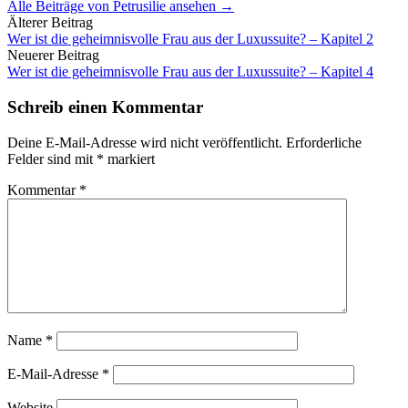
Alle Beiträge von Petrusilie ansehen →
Beitrags-
Älterer Beitrag
Wer ist die geheimnisvolle Frau aus der Luxussuite? – Kapitel 2
Navigation
Neuerer Beitrag
Wer ist die geheimnisvolle Frau aus der Luxussuite? – Kapitel 4
Schreib einen Kommentar
Deine E-Mail-Adresse wird nicht veröffentlicht.
Erforderliche
Felder sind mit
*
markiert
Kommentar
*
Name
*
E-Mail-Adresse
*
Website