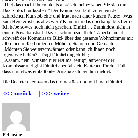
„Und das macht Ihnen nichts aus? Ich meine: sehen Sie sich um.
Das ist doch unfassbar!“ Der Kommissar läuft zu einem der
zahlreichen Kunstobjekte und fragt nach einer kurzen Pause: „Was
zum Henker ist das alles wert? Kann man das überhaupt beziffern?
Ich habe sowas noch nicht gesehen. Ehrlich… Zumindest nicht in
einem Privathaushalt. Das ist schon beachtlich!“ Anerkennend
schweift des Kommissars Blick über das gesamte Wohnzimmer mit
all seinen unfassbar teuren Möbeln, Statuen und Gemälden.
„Möchten Sie weiterschwärmen oder kann ich Ihnen noch
irgendwie helfen?“, fragt Dimitri ungeduldig.
„Ääähm, nein, wir sind hier erst mal fertig“, antwortet der
Kommissar und gibt Dimitri ebenfalls ein Kärtchen für den Fall,
dass ihm etwas einfällt oder Amalia sich bei ihm meldet.
Die Beamten verlassen das Grundstück und mit ihnen Dimitri.
<<< zurück…
|
>>> weiter…
Petrusilie