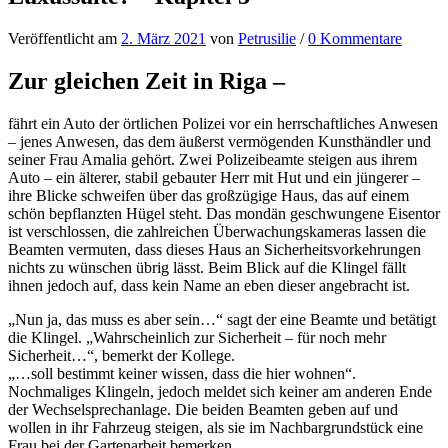
Veröffentlicht
am
2. März 2021
von
Petrusilie
/
0 Kommentare
Zur gleichen Zeit in Riga –
fährt ein Auto der örtlichen Polizei vor ein herrschaftliches Anwesen
– jenes Anwesen, das dem äußerst vermögenden Kunsthändler und
seiner Frau Amalia gehört. Zwei Polizeibeamte steigen aus ihrem
Auto – ein älterer, stabil gebauter Herr mit Hut und ein jüngerer –
ihre Blicke schweifen über das großzügige Haus, das auf einem
schön bepflanzten Hügel steht. Das mondän geschwungene Eisentor
ist verschlossen, die zahlreichen Überwachungskameras lassen die
Beamten vermuten, dass dieses Haus an Sicherheitsvorkehrungen
nichts zu wünschen übrig lässt. Beim Blick auf die Klingel fällt
ihnen jedoch auf, dass kein Name an eben dieser angebracht ist.
„Nun ja, das muss es aber sein…“ sagt der eine Beamte und betätigt
die Klingel. „Wahrscheinlich zur Sicherheit – für noch mehr
Sicherheit…“, bemerkt der Kollege.
„…soll bestimmt keiner wissen, dass die hier wohnen“.
Nochmaliges Klingeln, jedoch meldet sich keiner am anderen Ende
der Wechselsprechanlage. Die beiden Beamten geben auf und
wollen in ihr Fahrzeug steigen, als sie im Nachbargrundstück eine
Frau bei der Gartenarbeit bemerken.