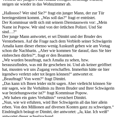
steigen sie wieder in das Wohnzimmer ab.
„Halloooo? Wer sind Sie?“ fragt ein junger Mann, der zur Tür
hereingestürmt kommt. „Was soll das?“ fragt er entrüstet.
Der Kommissar stellt sich mit seinem Dienstausweis vor: „Mein
Name ist Popow. Wir sind von der örtlichen Polizei. Und Sie
sind…?“
Der junge Mann antwortet, er sei Dimitri und der Bruder des
Verstorbenen. Auf die Frage nach dem Verbleib seiner Schwägerin
Amalia kann dieser ebenso wenig Auskunft geben wie am Vortag
schon die Nachbarin. „Aber wie kommen Sie darauf, dass Sie hier
einbrechen dürfen?“, fragt er den Beamten.
„Wir wurden beauftragt, nach Amalia zu sehen, bzw.
herauszufinden, was mit ihr geschehen ist. Und als keiner geöffnet
hat, mussten wir uns Zugang verschaffen. Immerhin hätte sie hier
irgendwo verletzt oder tot liegen können!“ antwortet er.
„Beauftragt? Von wem?“ fragt Dimitri.
„Das kann ich Ihnen leider nicht sagen. Aber vielleicht können Sie
mir sagen, wie Ihr Verhältnis zu Ihrem Bruder und Ihrer Schwägerin
war beziehungsweise ist?“ fragt Kommissar Popow.
„Wir haben ein gutes Verhältnis“ versichert Dimitri.
„Nun, wie wir erfuhren, wird Ihre Schwägerin all das hier allein
erben. Von den Millionen auf diversen Konten ganz zu schweigen.“
Eindringlich beäugt er Dimitri, der antwortet: „Ja, klar. Ich weiß“
antwortet dieser achselzuckend.