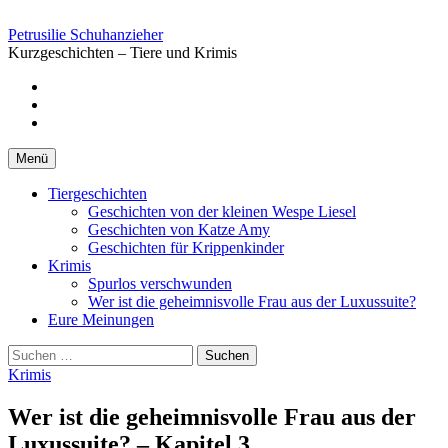
Springe
zum
Petrusilie Schuhanzieher
Inhalt
Kurzgeschichten – Tiere und Krimis
Facebook
Instagramm
Pinterest
Menü
Tiergeschichten
Geschichten von der kleinen Wespe Liesel
Geschichten von Katze Amy
Geschichten für Krippenkinder
Krimis
Spurlos verschwunden
Wer ist die geheimnisvolle Frau aus der Luxussuite?
Eure Meinungen
Suchen
nach:
Krimis
Wer ist die geheimnisvolle Frau aus der
Luxussuite? – Kapitel 3