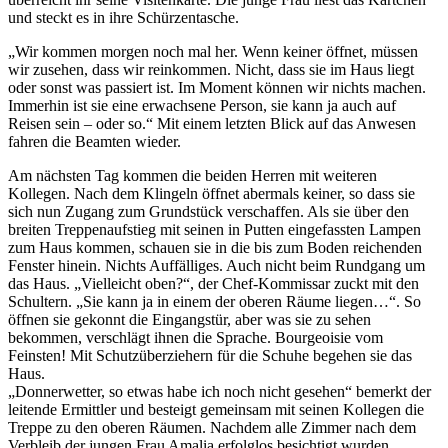
und steckt es in ihre Schürzentasche.
„Wir kommen morgen noch mal her. Wenn keiner öffnet, müssen
wir zusehen, dass wir reinkommen. Nicht, dass sie im Haus liegt
oder sonst was passiert ist. Im Moment können wir nichts machen.
Immerhin ist sie eine erwachsene Person, sie kann ja auch auf
Reisen sein – oder so.“ Mit einem letzten Blick auf das Anwesen
fahren die Beamten wieder.
Am nächsten Tag kommen die beiden Herren mit weiteren
Kollegen. Nach dem Klingeln öffnet abermals keiner, so dass sie
sich nun Zugang zum Grundstück verschaffen. Als sie über den
breiten Treppenaufstieg mit seinen in Putten eingefassten Lampen
zum Haus kommen, schauen sie in die bis zum Boden reichenden
Fenster hinein. Nichts Auffälliges. Auch nicht beim Rundgang um
das Haus. „Vielleicht oben?“, der Chef-Kommissar zuckt mit den
Schultern. „Sie kann ja in einem der oberen Räume liegen…“. So
öffnen sie gekonnt die Eingangstür, aber was sie zu sehen
bekommen, verschlägt ihnen die Sprache. Bourgeoisie vom
Feinsten! Mit Schutzüberziehern für die Schuhe begehen sie das
Haus.
„Donnerwetter, so etwas habe ich noch nicht gesehen“ bemerkt der
leitende Ermittler und besteigt gemeinsam mit seinen Kollegen die
Treppe zu den oberen Räumen. Nachdem alle Zimmer nach dem
Verbleib der jungen Frau Amalia erfolglos besichtigt wurden,