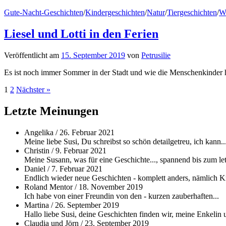
Gute-Nacht-Geschichten
/
Kindergeschichten
/
Natur
/
Tiergeschichten
/
W
Liesel und Lotti in den Ferien
Veröffentlicht
am
15. September 2019
von
Petrusilie
Es ist noch immer Sommer in der Stadt und wie die Menschenkinder hab
Beitragsnavigation
1
2
Nächster »
Letzte Meinungen
Angelika
/
26. Februar 2021
Meine liebe Susi, Du schreibst so schön detailgetreu, ich kann..
Christin
/
9. Februar 2021
Meine Susann, was für eine Geschichte..., spannend bis zum let
Daniel
/
7. Februar 2021
Endlich wieder neue Geschichten - komplett anders, nämlich Kri
Roland Mentor
/
18. November 2019
Ich habe von einer Freundin von den - kurzen zauberhaften...
Martina
/
26. September 2019
Hallo liebe Susi, deine Geschichten finden wir, meine Enkelin u
Claudia und Jörn
/
23. September 2019