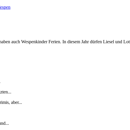
espen
en auch Wespenkinder Ferien. In diesem Jahr dürfen Liesel und Lotti d
.
zten...
mis, aber...
nd...