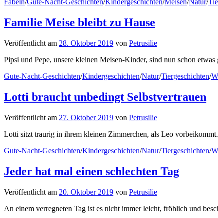
Fabeln
/
Gute-Nacht-Geschichten
/
Kindergeschichten
/
Meisen
/
Natur
/
Tie
Familie Meise bleibt zu Hause
Veröffentlicht
am
28. Oktober 2019
von
Petrusilie
Pipsi und Pepe, unsere kleinen Meisen-Kinder, sind nun schon etwas g
Gute-Nacht-Geschichten
/
Kindergeschichten
/
Natur
/
Tiergeschichten
/
W
Lotti braucht unbedingt Selbstvertrauen
Veröffentlicht
am
27. Oktober 2019
von
Petrusilie
Lotti sitzt traurig in ihrem kleinen Zimmerchen, als Leo vorbeikommt
Gute-Nacht-Geschichten
/
Kindergeschichten
/
Natur
/
Tiergeschichten
/
W
Jeder hat mal einen schlechten Tag
Veröffentlicht
am
20. Oktober 2019
von
Petrusilie
An einem verregneten Tag ist es nicht immer leicht, fröhlich und besc