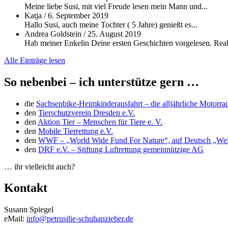
Meine liebe Susi, mit viel Freude lesen mein Mann und...
Katja
/
6. September 2019
Hallo Susi, auch meine Tochter ( 5 Jahre) genießt es...
Andrea Goldstein
/
25. August 2019
Hab meiner Enkelin Deine ersten Geschichten vorgelesen. Reakt
Alle Einträge lesen
So nebenbei – ich unterstütze gern …
die
Sachsenbike-Heimkinderausfahrt – die alljährliche Motorra
den
Tierschutzverein Dresden e.V.
den
Aktion Tier – Menschen für Tiere e. V.
den
Mobile Tierrettung e.V.
den
WWF – „World Wide Fund For Nature“, auf Deutsch „Welt
den
DRF e.V. – Stiftung Luftrettung gemeinnützige AG
… ihr vielleicht auch?
Kontakt
Susann Spiegel
eMail:
info@petrusilie-schuhanzieher.de