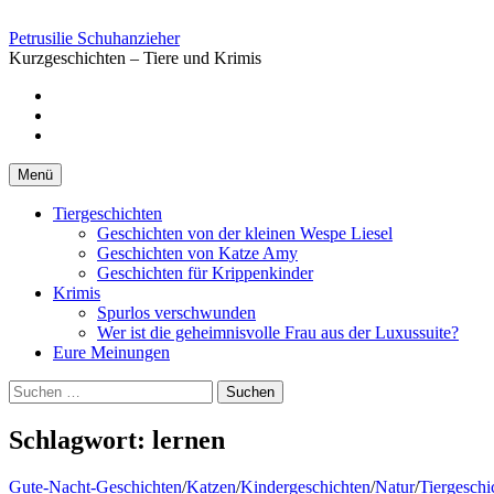
Springe
zum
Petrusilie Schuhanzieher
Inhalt
Kurzgeschichten – Tiere und Krimis
Facebook
Instagramm
Pinterest
Menü
Tiergeschichten
Geschichten von der kleinen Wespe Liesel
Geschichten von Katze Amy
Geschichten für Krippenkinder
Krimis
Spurlos verschwunden
Wer ist die geheimnisvolle Frau aus der Luxussuite?
Eure Meinungen
Suchen
nach:
Schlagwort:
lernen
Gute-Nacht-Geschichten
/
Katzen
/
Kindergeschichten
/
Natur
/
Tiergeschi