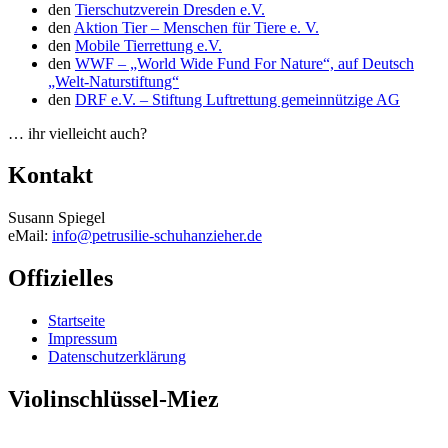
den
Tierschutzverein Dresden e.V.
den
Aktion Tier – Menschen für Tiere e. V.
den
Mobile Tierrettung e.V.
den
WWF – „World Wide Fund For Nature“, auf Deutsch
„Welt-Naturstiftung“
den
DRF e.V. – Stiftung Luftrettung gemeinnützige AG
… ihr vielleicht auch?
Kontakt
Susann Spiegel
eMail:
info@petrusilie-schuhanzieher.de
Offizielles
Startseite
Impressum
Datenschutzerklärung
Violinschlüssel-Miez