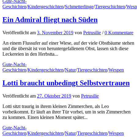
Gute-Nacht-
Geschichten
/
Kindergeschichten
/
Schmetterlinge
/
Tiergeschichten
/
Wesp
Ein Admiral fliegt nach Süden
Veröffentlicht
am
3. November 2019
von
Petrusilie
/
0 Kommentare
An einem Flussufer auf einer Wiese, auf der viele Obstbäume stehen
und die übersät ist von heruntergefallenem Obst, lassen sich diese
Leckereien in den Herbstta...
Gute-Nacht-
Geschichten
/
Kindergeschichten
/
Natur
/
Tiergeschichten
/
Wespen
Lotti braucht unbedingt Selbstvertrauen
Veröffentlicht
am
27. Oktober 2019
von
Petrusilie
Lotti sitzt traurig in ihrem kleinen Zimmerchen, als Leo
vorbeikommt. Er läuft an ihrer Tür vorbei, um in sein Zimmerchen
zu kommen. Einen kleinen Moment später...
Gute-Nacht-
Geschichten
/
Kindergeschichten
/
Natur
/
Tiergeschichten
/
Wespen