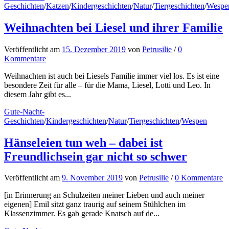
Geschichten
/
Katzen
/
Kindergeschichten
/
Natur
/
Tiergeschichten
/
Wespe
Weihnachten bei Liesel und ihrer Familie
Veröffentlicht
am
15. Dezember 2019
von
Petrusilie
/
0
Kommentare
Weihnachten ist auch bei Liesels Familie immer viel los. Es ist eine
besondere Zeit für alle – für die Mama, Liesel, Lotti und Leo. In
diesem Jahr gibt es...
Gute-Nacht-
Geschichten
/
Kindergeschichten
/
Natur
/
Tiergeschichten
/
Wespen
Hänseleien tun weh – dabei ist
Freundlichsein gar nicht so schwer
Veröffentlicht
am
9. November 2019
von
Petrusilie
/
0 Kommentare
[in Erinnerung an Schulzeiten meiner Lieben und auch meiner
eigenen] Emil sitzt ganz traurig auf seinem Stühlchen im
Klassenzimmer. Es gab gerade Knatsch auf de...