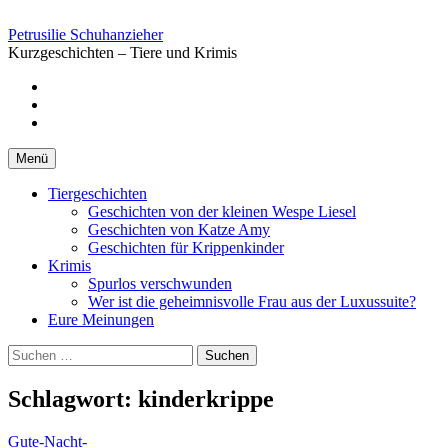
Springe
zum
Petrusilie Schuhanzieher
Inhalt
Kurzgeschichten – Tiere und Krimis
Facebook
Instagramm
Pinterest
Menü
Tiergeschichten
Geschichten von der kleinen Wespe Liesel
Geschichten von Katze Amy
Geschichten für Krippenkinder
Krimis
Spurlos verschwunden
Wer ist die geheimnisvolle Frau aus der Luxussuite?
Eure Meinungen
Suchen
nach:
Schlagwort:
kinderkrippe
Gute-Nacht-