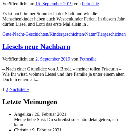
Veröffentlicht
am
15. September 2019
von
Petrusilie
Es ist noch immer Sommer in der Stadt und wie die
Menschenkinder haben auch Wespenkinder Ferien. In diesem Jahr
dürfen Liesel und Lotti das erste Mal allein in ...
Gute-Nacht-Geschichten
/
Kindergeschichten
/
Natur
/
Tiergeschichten
Liesels neue Nachbarn
Veröffentlicht
am
2. September 2019
von
Petrusilie
– Nach einer Grundidee von J. Broda – meiner tollen Friseurin –
Wie Ihr wisst, wohnen Liesel und ihre Familie ja unter einem alten
Dach in einem alt...
Beitragsnavigation
1
2
Nächster »
Letzte Meinungen
Angelika
/
26. Februar 2021
Meine liebe Susi, Du schreibst so schön detailgetreu, ich
kann...
Christin
/
9. Februar 2021