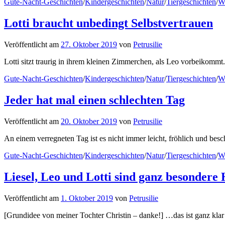
Gute-Nacht-Geschichten
/
Kindergeschichten
/
Natur
/
Tiergeschichten
/
W
Lotti braucht unbedingt Selbstvertrauen
Veröffentlicht
am
27. Oktober 2019
von
Petrusilie
Lotti sitzt traurig in ihrem kleinen Zimmerchen, als Leo vorbeikommt
Gute-Nacht-Geschichten
/
Kindergeschichten
/
Natur
/
Tiergeschichten
/
W
Jeder hat mal einen schlechten Tag
Veröffentlicht
am
20. Oktober 2019
von
Petrusilie
An einem verregneten Tag ist es nicht immer leicht, fröhlich und besc
Gute-Nacht-Geschichten
/
Kindergeschichten
/
Natur
/
Tiergeschichten
/
W
Liesel, Leo und Lotti sind ganz besondere
Veröffentlicht
am
1. Oktober 2019
von
Petrusilie
[Grundidee von meiner Tochter Christin – danke!] …das ist ganz klar 