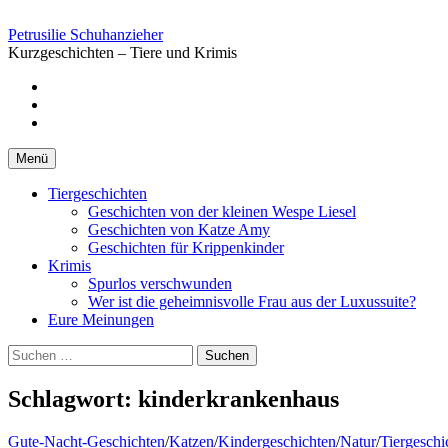
Springe
zum
Petrusilie Schuhanzieher
Inhalt
Kurzgeschichten – Tiere und Krimis
Facebook
Instagramm
Pinterest
Menü
Tiergeschichten
Geschichten von der kleinen Wespe Liesel
Geschichten von Katze Amy
Geschichten für Krippenkinder
Krimis
Spurlos verschwunden
Wer ist die geheimnisvolle Frau aus der Luxussuite?
Eure Meinungen
Suchen
nach:
Schlagwort:
kinderkrankenhaus
Gute-Nacht-Geschichten
/
Katzen
/
Kindergeschichten
/
Natur
/
Tiergeschi