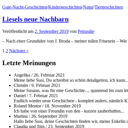
Gute-Nacht-Geschichten
/
Kindergeschichten
/
Natur
/
Tiergeschichten
Liesels neue Nachbarn
Veröffentlicht
am
2. September 2019
von
Petrusilie
– Nach einer Grundidee von J. Broda – meiner tollen Friseurin – Wie I
Beitragsnavigation
1
2
Nächster »
Letzte Meinungen
Angelika
/
26. Februar 2021
Meine liebe Susi, Du schreibst so schön detailgetreu, ich kann..
Christin
/
9. Februar 2021
Meine Susann, was für eine Geschichte..., spannend bis zum let
Daniel
/
7. Februar 2021
Endlich wieder neue Geschichten - komplett anders, nämlich Kri
Roland Mentor
/
18. November 2019
Ich habe von einer Freundin von den - kurzen zauberhaften...
Martina
/
26. September 2019
Hallo liebe Susi, deine Geschichten finden wir, meine Enkelin u
Claudia und Jörn
/
23. September 2019