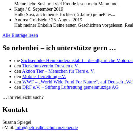
Meine liebe Susi, mit viel Freude lesen mein Mann und...
Katja
/
6. September 2019
Hallo Susi, auch meine Tochter ( 5 Jahre) genießt es...
Andrea Goldstein
/
25. August 2019
Hab meiner Enkelin Deine ersten Geschichten vorgelesen. Reakt
Alle Einträge lesen
So nebenbei – ich unterstütze gern …
die
Sachsenbike-Heimkinderausfahrt – die alljährliche Motorra
den
Tierschutzverein Dresden e.V.
den
Aktion Tier – Menschen für Tiere e. V.
den
Mobile Tierrettung e.V.
den
WWF – „World Wide Fund For Nature“, auf Deutsch „Welt
den
DRF e.V. – Stiftung Luftrettung gemeinnützige AG
… ihr vielleicht auch?
Kontakt
Susann Spiegel
eMail:
info@petrusilie-schuhanzieher.de