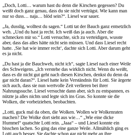
„Doch, Lotti… warum hast du denn die Kirschen gegessen? Du
weißt doch ganz genau, dass du sie nicht verträgst. Wie kann man
nur so duss… naja… blöd sein?“. Liesel war sauer.
„Ja, dusslig, wolltest du sagen.“ Lotti tat der Bauch ganz entsetzlich
weh. „Und du hast ja recht. Ich weiß das ja auch. Aber die
schmecken mir so.“ Lotti versuchte, sich zu verteidigen, wusste
aber, dass das alles hätte nicht sein müssen. Und dass Liesel recht
hatte. ‚Sie hat wie immer recht‘, dachte sich Lotti. Aber darum geht
es ja nicht.
„Du hast ja die Bauchweh, nicht ich“, sagte Liesel nach einer Weile
des Schweigens. „Ich verstehe das wirklich nicht. Wenn du weißt,
dass es dir nicht gut geht nach diesen Kirschen, denkst du denn da
gar nicht daran?“. Liesel hatte kein Verständnis für Lotti. Sie ärgerte
sich auch, dass sie nun wertvolle Zeit verlieren bei ihrer
Nahrungssuche. Liesel versuchte dann aber, sich zu entspannen, es
nützte ja alles nichts und legte sich ins Gras. So konnte sie die
Wolken, die vorbeiziehen, beobachten.
„Lotti, guck mal da oben, die Wolken. Wollen wir Wolkenraten
machen? Die Wolke dort sieht aus wie…“ „Wie eine dicke
Hummel“ quatschte Lotti rein. „Jaaa“ – und Liesel konnte ein
bisschen lachen. So ging das eine ganze Weile. Allmählich ging es
Lotti auch besser. Sie dachte schon gar nicht mehr an ihre