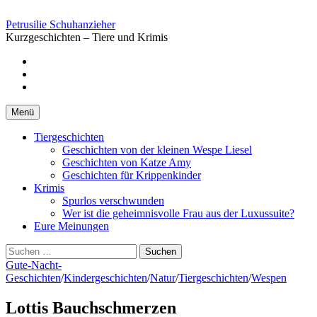
Springe
zum
Petrusilie Schuhanzieher
Inhalt
Kurzgeschichten – Tiere und Krimis
Facebook
Instagramm
Pinterest
Menü
Tiergeschichten
Geschichten von der kleinen Wespe Liesel
Geschichten von Katze Amy
Geschichten für Krippenkinder
Krimis
Spurlos verschwunden
Wer ist die geheimnisvolle Frau aus der Luxussuite?
Eure Meinungen
Suchen
nach:
Gute-Nacht-
Geschichten
/
Kindergeschichten
/
Natur
/
Tiergeschichten
/
Wespen
Lottis Bauchschmerzen