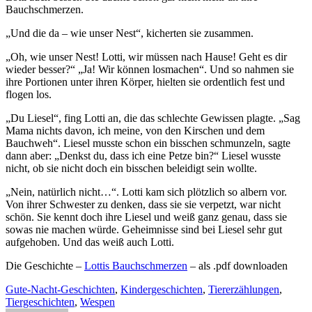
Bauchschmerzen.
„Und die da – wie unser Nest“, kicherten sie zusammen.
„Oh, wie unser Nest! Lotti, wir müssen nach Hause! Geht es dir
wieder besser?“ „Ja! Wir können losmachen“. Und so nahmen sie
ihre Portionen unter ihren Körper, hielten sie ordentlich fest und
flogen los.
„Du Liesel“, fing Lotti an, die das schlechte Gewissen plagte. „Sag
Mama nichts davon, ich meine, von den Kirschen und dem
Bauchweh“. Liesel musste schon ein bisschen schmunzeln, sagte
dann aber: „Denkst du, dass ich eine Petze bin?“ Liesel wusste
nicht, ob sie nicht doch ein bisschen beleidigt sein wollte.
„Nein, natürlich nicht…“. Lotti kam sich plötzlich so albern vor.
Von ihrer Schwester zu denken, dass sie sie verpetzt, war nicht
schön. Sie kennt doch ihre Liesel und weiß ganz genau, dass sie
sowas nie machen würde. Geheimnisse sind bei Liesel sehr gut
aufgehoben. Und das weiß auch Lotti.
Die Geschichte –
Lottis Bauchschmerzen
– als .pdf downloaden
Gute-Nacht-Geschichten
,
Kindergeschichten
,
Tiererzählungen
,
Tiergeschichten
,
Wespen