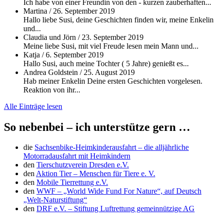
Ich habe von einer Freundin von den - kurzen zauberhaften...
Martina
/
26. September 2019
Hallo liebe Susi, deine Geschichten finden wir, meine Enkelin
und...
Claudia und Jörn
/
23. September 2019
Meine liebe Susi, mit viel Freude lesen mein Mann und...
Katja
/
6. September 2019
Hallo Susi, auch meine Tochter ( 5 Jahre) genießt es...
Andrea Goldstein
/
25. August 2019
Hab meiner Enkelin Deine ersten Geschichten vorgelesen.
Reaktion von ihr...
Alle Einträge lesen
So nebenbei – ich unterstütze gern …
die
Sachsenbike-Heimkinderausfahrt – die alljährliche
Motorradausfahrt mit Heimkindern
den
Tierschutzverein Dresden e.V.
den
Aktion Tier – Menschen für Tiere e. V.
den
Mobile Tierrettung e.V.
den
WWF – „World Wide Fund For Nature“, auf Deutsch
„Welt-Naturstiftung“
den
DRF e.V. – Stiftung Luftrettung gemeinnützige AG