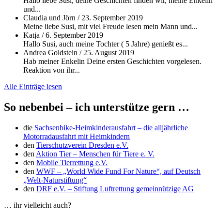
Hallo liebe Susi, deine Geschichten finden wir, meine Enkelin
und...
Claudia und Jörn
/
23. September 2019
Meine liebe Susi, mit viel Freude lesen mein Mann und...
Katja
/
6. September 2019
Hallo Susi, auch meine Tochter ( 5 Jahre) genießt es...
Andrea Goldstein
/
25. August 2019
Hab meiner Enkelin Deine ersten Geschichten vorgelesen.
Reaktion von ihr...
Alle Einträge lesen
So nebenbei – ich unterstütze gern …
die
Sachsenbike-Heimkinderausfahrt – die alljährliche
Motorradausfahrt mit Heimkindern
den
Tierschutzverein Dresden e.V.
den
Aktion Tier – Menschen für Tiere e. V.
den
Mobile Tierrettung e.V.
den
WWF – „World Wide Fund For Nature“, auf Deutsch
„Welt-Naturstiftung“
den
DRF e.V. – Stiftung Luftrettung gemeinnützige AG
… ihr vielleicht auch?