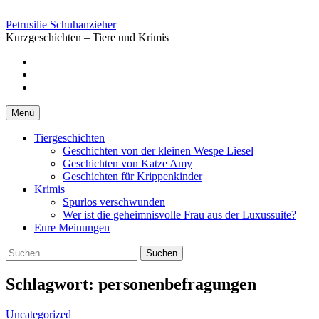
Springe
zum
Petrusilie Schuhanzieher
Inhalt
Kurzgeschichten – Tiere und Krimis
Facebook
Instagramm
Pinterest
Menü
Tiergeschichten
Geschichten von der kleinen Wespe Liesel
Geschichten von Katze Amy
Geschichten für Krippenkinder
Krimis
Spurlos verschwunden
Wer ist die geheimnisvolle Frau aus der Luxussuite?
Eure Meinungen
Suchen
nach:
Schlagwort:
personenbefragungen
Uncategorized