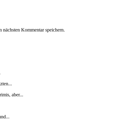
n nächsten Kommentar speichern.
.
zten...
mis, aber...
nd...