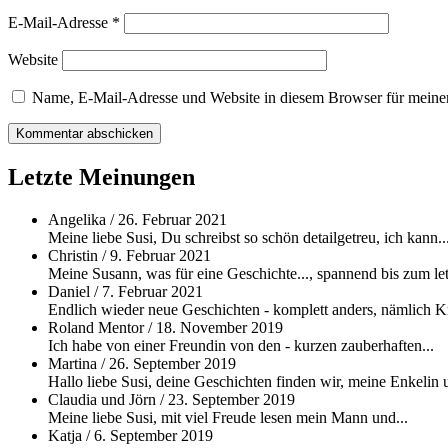
E-Mail-Adresse
*
Website
Name, E-Mail-Adresse und Website in diesem Browser für meine
Letzte Meinungen
Angelika
/
26. Februar 2021
Meine liebe Susi, Du schreibst so schön detailgetreu, ich kann..
Christin
/
9. Februar 2021
Meine Susann, was für eine Geschichte..., spannend bis zum let
Daniel
/
7. Februar 2021
Endlich wieder neue Geschichten - komplett anders, nämlich Kri
Roland Mentor
/
18. November 2019
Ich habe von einer Freundin von den - kurzen zauberhaften...
Martina
/
26. September 2019
Hallo liebe Susi, deine Geschichten finden wir, meine Enkelin u
Claudia und Jörn
/
23. September 2019
Meine liebe Susi, mit viel Freude lesen mein Mann und...
Katja
/
6. September 2019