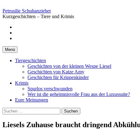
Springe
zum
Petrusilie Schuhanzieher
Inhalt
Kurzgeschichten – Tiere und Krimis
Facebook
Instagramm
Pinterest
Menü
Tiergeschichten
Geschichten von der kleinen Wespe Liesel
Geschichten von Katze Amy
Geschichten für Krippenkinder
Krimis
Spurlos verschwunden
Wer ist die geheimnisvolle Frau aus der Luxussuite?
Eure Meinungen
Suchen
nach:
Liesels Zuhause braucht dringend Abkühl