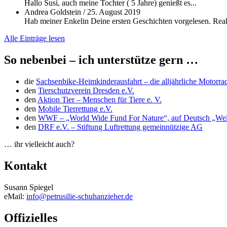
Hallo Susi, auch meine Tochter ( 5 Jahre) genießt es...
Andrea Goldstein
/
25. August 2019
Hab meiner Enkelin Deine ersten Geschichten vorgelesen. Reakt
Alle Einträge lesen
So nebenbei – ich unterstütze gern …
die
Sachsenbike-Heimkinderausfahrt – die alljährliche Motorra
den
Tierschutzverein Dresden e.V.
den
Aktion Tier – Menschen für Tiere e. V.
den
Mobile Tierrettung e.V.
den
WWF – „World Wide Fund For Nature“, auf Deutsch „Welt
den
DRF e.V. – Stiftung Luftrettung gemeinnützige AG
… ihr vielleicht auch?
Kontakt
Susann Spiegel
eMail:
info@petrusilie-schuhanzieher.de
Offizielles