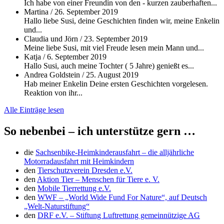
Ich habe von einer Freundin von den - kurzen zauberhaften...
Martina
/
26. September 2019
Hallo liebe Susi, deine Geschichten finden wir, meine Enkelin
und...
Claudia und Jörn
/
23. September 2019
Meine liebe Susi, mit viel Freude lesen mein Mann und...
Katja
/
6. September 2019
Hallo Susi, auch meine Tochter ( 5 Jahre) genießt es...
Andrea Goldstein
/
25. August 2019
Hab meiner Enkelin Deine ersten Geschichten vorgelesen.
Reaktion von ihr...
Alle Einträge lesen
So nebenbei – ich unterstütze gern …
die
Sachsenbike-Heimkinderausfahrt – die alljährliche
Motorradausfahrt mit Heimkindern
den
Tierschutzverein Dresden e.V.
den
Aktion Tier – Menschen für Tiere e. V.
den
Mobile Tierrettung e.V.
den
WWF – „World Wide Fund For Nature“, auf Deutsch
„Welt-Naturstiftung“
den
DRF e.V. – Stiftung Luftrettung gemeinnützige AG