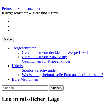
Springe
zum
Petrusilie Schuhanzieher
Inhalt
Kurzgeschichten – Tiere und Krimis
Facebook
Instagramm
Pinterest
Menü
Tiergeschichten
Geschichten von der kleinen Wespe Liesel
Geschichten von Katze Amy
Geschichten für Krippenkinder
Krimis
Spurlos verschwunden
Wer ist die geheimnisvolle Frau aus der Luxussuite?
Eure Meinungen
Suchen
nach:
Leo in misslicher Lage