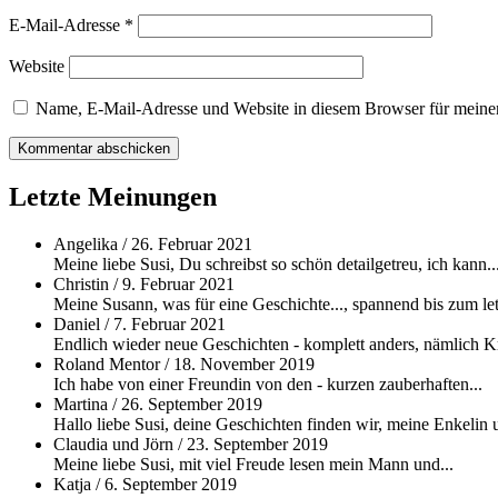
E-Mail-Adresse
*
Website
Name, E-Mail-Adresse und Website in diesem Browser für meine
Letzte Meinungen
Angelika
/
26. Februar 2021
Meine liebe Susi, Du schreibst so schön detailgetreu, ich kann..
Christin
/
9. Februar 2021
Meine Susann, was für eine Geschichte..., spannend bis zum let
Daniel
/
7. Februar 2021
Endlich wieder neue Geschichten - komplett anders, nämlich Kri
Roland Mentor
/
18. November 2019
Ich habe von einer Freundin von den - kurzen zauberhaften...
Martina
/
26. September 2019
Hallo liebe Susi, deine Geschichten finden wir, meine Enkelin u
Claudia und Jörn
/
23. September 2019
Meine liebe Susi, mit viel Freude lesen mein Mann und...
Katja
/
6. September 2019