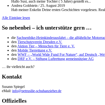
Hallo Susi, auch meine Tochter ( 5 Jahre) genießt es...
Andrea Goldstein
/
25. August 2019
Hab meiner Enkelin Deine ersten Geschichten vorgelesen. Reakt
Alle Einträge lesen
So nebenbei – ich unterstütze gern …
die
Sachsenbike-Heimkinderausfahrt – die alljährliche Motorra
den
Tierschutzverein Dresden e.V.
den
Aktion Tier – Menschen für Tiere e. V.
den
Mobile Tierrettung e.V.
den
WWF – „World Wide Fund For Nature“, auf Deutsch „Welt
den
DRF e.V. – Stiftung Luftrettung gemeinnützige AG
… ihr vielleicht auch?
Kontakt
Susann Spiegel
eMail:
info@petrusilie-schuhanzieher.de
Offizielles