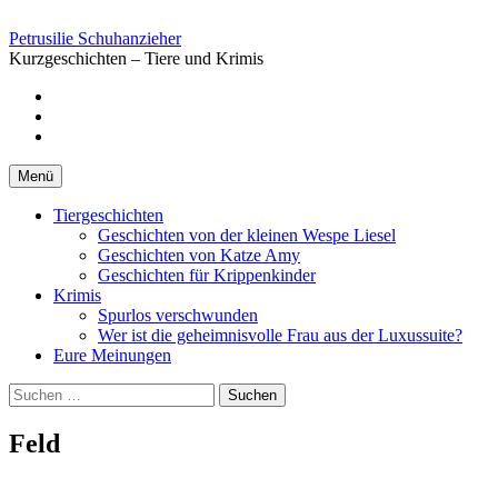
Springe
zum
Petrusilie Schuhanzieher
Inhalt
Kurzgeschichten – Tiere und Krimis
Facebook
Instagramm
Pinterest
Menü
Tiergeschichten
Geschichten von der kleinen Wespe Liesel
Geschichten von Katze Amy
Geschichten für Krippenkinder
Krimis
Spurlos verschwunden
Wer ist die geheimnisvolle Frau aus der Luxussuite?
Eure Meinungen
Suchen
nach:
Feld