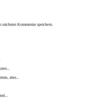
n nächsten Kommentar speichern.
.
zten...
mis, aber...
nd...