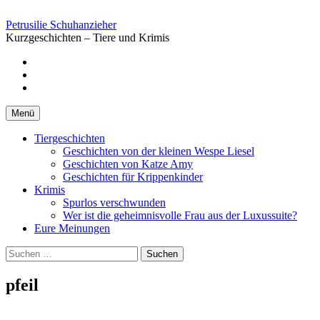
Springe
zum
Petrusilie Schuhanzieher
Inhalt
Kurzgeschichten – Tiere und Krimis
Facebook
Instagramm
Pinterest
Menü
Tiergeschichten
Geschichten von der kleinen Wespe Liesel
Geschichten von Katze Amy
Geschichten für Krippenkinder
Krimis
Spurlos verschwunden
Wer ist die geheimnisvolle Frau aus der Luxussuite?
Eure Meinungen
Suchen
nach:
pfeil