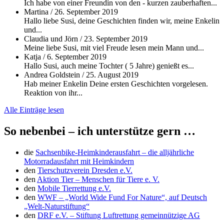
Ich habe von einer Freundin von den - kurzen zauberhaften...
Martina
/
26. September 2019
Hallo liebe Susi, deine Geschichten finden wir, meine Enkelin
und...
Claudia und Jörn
/
23. September 2019
Meine liebe Susi, mit viel Freude lesen mein Mann und...
Katja
/
6. September 2019
Hallo Susi, auch meine Tochter ( 5 Jahre) genießt es...
Andrea Goldstein
/
25. August 2019
Hab meiner Enkelin Deine ersten Geschichten vorgelesen.
Reaktion von ihr...
Alle Einträge lesen
So nebenbei – ich unterstütze gern …
die
Sachsenbike-Heimkinderausfahrt – die alljährliche
Motorradausfahrt mit Heimkindern
den
Tierschutzverein Dresden e.V.
den
Aktion Tier – Menschen für Tiere e. V.
den
Mobile Tierrettung e.V.
den
WWF – „World Wide Fund For Nature“, auf Deutsch
„Welt-Naturstiftung“
den
DRF e.V. – Stiftung Luftrettung gemeinnützige AG