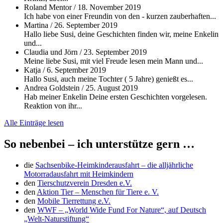
Roland Mentor
/
18. November 2019
Ich habe von einer Freundin von den - kurzen zauberhaften...
Martina
/
26. September 2019
Hallo liebe Susi, deine Geschichten finden wir, meine Enkelin
und...
Claudia und Jörn
/
23. September 2019
Meine liebe Susi, mit viel Freude lesen mein Mann und...
Katja
/
6. September 2019
Hallo Susi, auch meine Tochter ( 5 Jahre) genießt es...
Andrea Goldstein
/
25. August 2019
Hab meiner Enkelin Deine ersten Geschichten vorgelesen.
Reaktion von ihr...
Alle Einträge lesen
So nebenbei – ich unterstütze gern …
die
Sachsenbike-Heimkinderausfahrt – die alljährliche
Motorradausfahrt mit Heimkindern
den
Tierschutzverein Dresden e.V.
den
Aktion Tier – Menschen für Tiere e. V.
den
Mobile Tierrettung e.V.
den
WWF – „World Wide Fund For Nature“, auf Deutsch
„Welt-Naturstiftung“