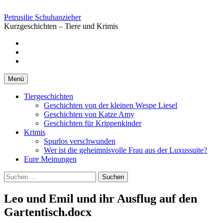
Springe
zum
Petrusilie Schuhanzieher
Inhalt
Kurzgeschichten – Tiere und Krimis
Facebook
Instagramm
Pinterest
Menü
Tiergeschichten
Geschichten von der kleinen Wespe Liesel
Geschichten von Katze Amy
Geschichten für Krippenkinder
Krimis
Spurlos verschwunden
Wer ist die geheimnisvolle Frau aus der Luxussuite?
Eure Meinungen
Suchen
nach:
Leo und Emil und ihr Ausflug auf den
Gartentisch.docx