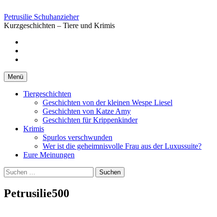
Springe
zum
Petrusilie Schuhanzieher
Inhalt
Kurzgeschichten – Tiere und Krimis
Facebook
Instagramm
Pinterest
Menü
Tiergeschichten
Geschichten von der kleinen Wespe Liesel
Geschichten von Katze Amy
Geschichten für Krippenkinder
Krimis
Spurlos verschwunden
Wer ist die geheimnisvolle Frau aus der Luxussuite?
Eure Meinungen
Suchen
nach:
Petrusilie500