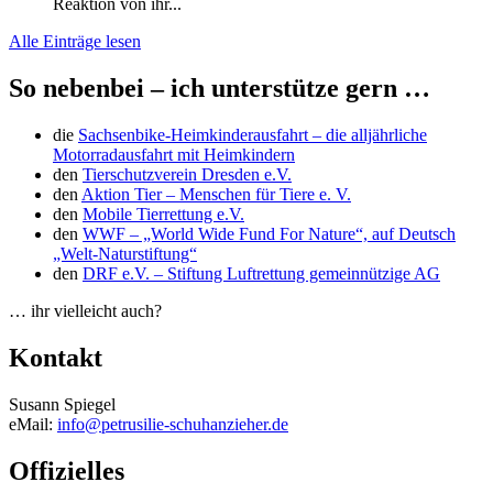
Reaktion von ihr...
Alle Einträge lesen
So nebenbei – ich unterstütze gern …
die
Sachsenbike-Heimkinderausfahrt – die alljährliche
Motorradausfahrt mit Heimkindern
den
Tierschutzverein Dresden e.V.
den
Aktion Tier – Menschen für Tiere e. V.
den
Mobile Tierrettung e.V.
den
WWF – „World Wide Fund For Nature“, auf Deutsch
„Welt-Naturstiftung“
den
DRF e.V. – Stiftung Luftrettung gemeinnützige AG
… ihr vielleicht auch?
Kontakt
Susann Spiegel
eMail:
info@petrusilie-schuhanzieher.de
Offizielles