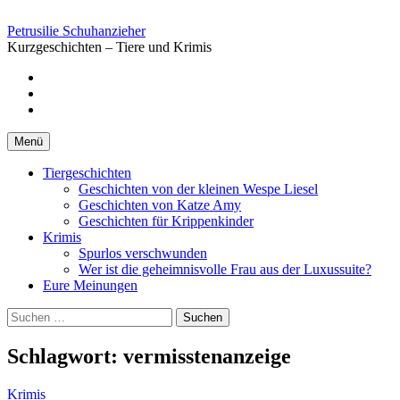
Springe
zum
Petrusilie Schuhanzieher
Inhalt
Kurzgeschichten – Tiere und Krimis
Facebook
Instagramm
Pinterest
Menü
Tiergeschichten
Geschichten von der kleinen Wespe Liesel
Geschichten von Katze Amy
Geschichten für Krippenkinder
Krimis
Spurlos verschwunden
Wer ist die geheimnisvolle Frau aus der Luxussuite?
Eure Meinungen
Suchen
nach:
Schlagwort:
vermisstenanzeige
Krimis