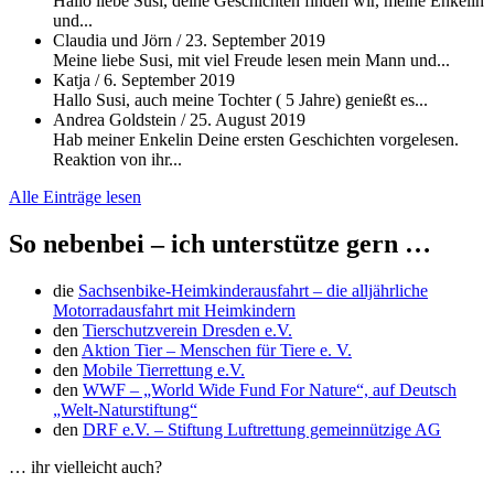
Hallo liebe Susi, deine Geschichten finden wir, meine Enkelin
und...
Claudia und Jörn
/
23. September 2019
Meine liebe Susi, mit viel Freude lesen mein Mann und...
Katja
/
6. September 2019
Hallo Susi, auch meine Tochter ( 5 Jahre) genießt es...
Andrea Goldstein
/
25. August 2019
Hab meiner Enkelin Deine ersten Geschichten vorgelesen.
Reaktion von ihr...
Alle Einträge lesen
So nebenbei – ich unterstütze gern …
die
Sachsenbike-Heimkinderausfahrt – die alljährliche
Motorradausfahrt mit Heimkindern
den
Tierschutzverein Dresden e.V.
den
Aktion Tier – Menschen für Tiere e. V.
den
Mobile Tierrettung e.V.
den
WWF – „World Wide Fund For Nature“, auf Deutsch
„Welt-Naturstiftung“
den
DRF e.V. – Stiftung Luftrettung gemeinnützige AG
… ihr vielleicht auch?