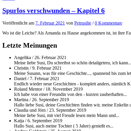
Spurlos verschwunden – Kapitel 6
Veröffentlicht
am
7. Februar 2021
von
Petrusilie
/
0 Kommentare
Wo ist die Leiche? Als Amanda zu Hause angekommen ist, ist ihre Fam
Letzte Meinungen
Angelika
/
26. Februar 2021
Meine liebe Susi, Du schreibst so schön detailgetreu, ich kann..
Christin
/
9. Februar 2021
Meine Susann, was für eine Geschichte..., spannend bis zum let
Daniel
/
7. Februar 2021
Endlich wieder neue Geschichten - komplett anders, nämlich Kri
Roland Mentor
/
18. November 2019
Ich habe von einer Freundin von den - kurzen zauberhaften...
Martina
/
26. September 2019
Hallo liebe Susi, deine Geschichten finden wir, meine Enkelin u
Claudia und Jörn
/
23. September 2019
Meine liebe Susi, mit viel Freude lesen mein Mann und...
Katja
/
6. September 2019
Hallo Susi, auch meine Tochter ( 5 Jahre) genießt es...