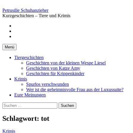
Springe
zum
Petrusilie Schuhanzieher
Inhalt
Kurzgeschichten – Tiere und Krimis
Facebook
Instagramm
Pinterest
Menü
Tiergeschichten
Geschichten von der kleinen Wespe Liesel
Geschichten von Katze Amy
Geschichten für Krippenkinder
Krimis
Spurlos verschwunden
Wer ist die geheimnisvolle Frau aus der Luxussuite?
Eure Meinungen
Suchen
nach:
Schlagwort:
tot
Krimis