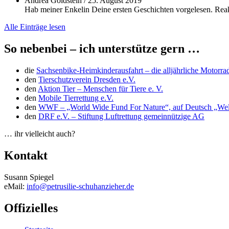
Andrea Goldstein
/
25. August 2019
Hab meiner Enkelin Deine ersten Geschichten vorgelesen. Reakt
Alle Einträge lesen
So nebenbei – ich unterstütze gern …
die
Sachsenbike-Heimkinderausfahrt – die alljährliche Motorra
den
Tierschutzverein Dresden e.V.
den
Aktion Tier – Menschen für Tiere e. V.
den
Mobile Tierrettung e.V.
den
WWF – „World Wide Fund For Nature“, auf Deutsch „Welt
den
DRF e.V. – Stiftung Luftrettung gemeinnützige AG
… ihr vielleicht auch?
Kontakt
Susann Spiegel
eMail:
info@petrusilie-schuhanzieher.de
Offizielles